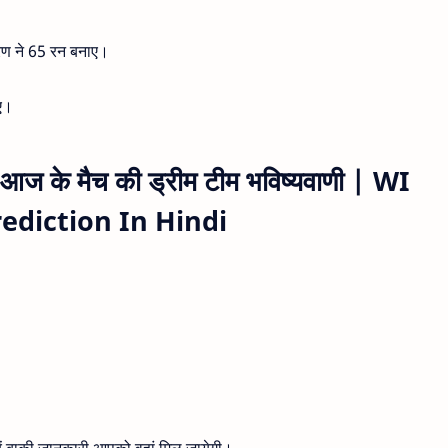
रण ने 65 रन बनाए।
िए।
े आज के मैच की ड्रीम टीम भविष्यवाणी | WI
ediction In Hindi
रें बाकी जानकारी आपको वहां मिल जायेगी।