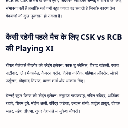
RCB vs CSK के मैच के समय एम ए चिदंबरम स्टेडियम चेन्नई में बारिश की कोई
संभावना नही है हालांकि यहां गर्मी बहुत ज्यादा पड़ सकती है जिसके कारण तेज
गेंदबाजों को कुछ नुकसान हो सकता है।
कैसी रहेगी पहले मैच के लिए CSK vs RCB
की Playing XI
रॉयल चैलेंजर्स बैंगलोर की प्लेइंग इलेवन: फाफ डु प्लेसिस, विराट कोहली, रजत
पाटीदार, ग्लेन मैक्सवेल, कैमरन ग्रीन, दिनेश कार्तिक, महिपाल लॉमरोर, लोकी
फर्गुसन, मोहम्मद सिराज, करण शर्मा और आकाश सिंह।
चेन्नई सुपर किंग्स की प्लेइंग इलेवन: रुतुराज गायकवाड़, रचिन रविंद्र, अजिंक्य
रहाणे, शिवम दुबे, मोईन अली, रविंद्र जडेजा, एमएस धोनी, शार्दुल ठाकुर, दीपक
चाहर, महेश तीक्षणा, तुषार देशपांडे या मुकेश चौधरी।