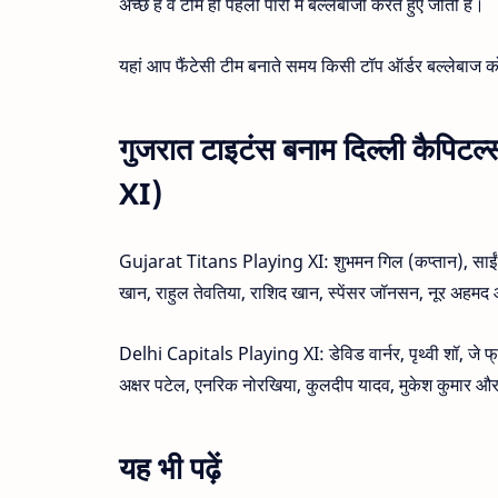
अच्छे है वे टीम ही पहली पारी में बल्लेबाजी करते हुए जीती है।
यहां आप फैंटेसी टीम बनाते समय किसी टॉप ऑर्डर बल्लेबाज 
गुजरात टाइटंस बनाम दिल्ली कैपिट
XI)
Gujarat Titans Playing XI: शुभमन गिल (कप्तान), साईं स
खान, राहुल तेवतिया, राशिद खान, स्पेंसर जॉनसन, नूर अहम
Delhi Capitals Playing XI: डेविड वार्नर, पृथ्वी शॉ, जे 
अक्षर पटेल, एनरिक नोरखिया, कुलदीप यादव, मुकेश कुमा
यह भी पढ़ें