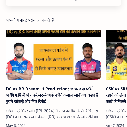
आपको ये पोस्ट पसंद आ सकती हैं
DC vs RR Dream11 Prediction: जायसवाल फॉर्म
CSK vs SRH
आयेंगे फॉर्म में और फ्रेजर-मैक्गर्क करेंगे कमाल जानें क्या कहते है
रहाणे को लेना 
पुराने आंकड़े और पिच रिपोर्ट
कहते है पिछले
इंडियन प्रीमियर लीग (IPL 2024) में आज का मैच दिल्ली कैपिटल्स
इंडियन प्रीमिय
(DC) बनाम राजस्थान रॉयल्स (RR) के बीच अरुण जेटली स्टेडियम
(CSK) बनाम सन
दिल्ली में शाम 7:30 बजे से खेला जाएगा।आप इस लेख में आपको
एम ए चिदंबरम 