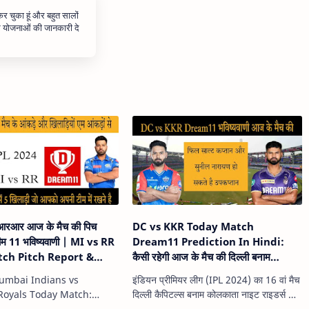
 कर चुका हूं और बहुत सालों
और योजनाओं की जानकारी दे
आरआर आज के मैच की पिच
DC vs KKR Today Match
्रीम 11 भविष्यवाणी | MI vs RR
Dream11 Prediction In Hindi:
ch Pitch Report &
कैसी रहेगी आज के मैच की दिल्ली बनाम
Fantasy Team
कोलकाता की ड्रीम टीम भविष्यवाणी
umbai Indians vs
इंडियन प्रीमियर लीग (IPL 2024) का 16 वां मैच
n In Hindi
Royals Today Match:
दिल्ली कैपिटल्स बनाम कोलकाता नाइट राइडर्स के
ां मैच मुंबई इंडियंस बनाम
बीच 3 अप्रैल को विजाग स्टेडियम विशाखापट्टनम