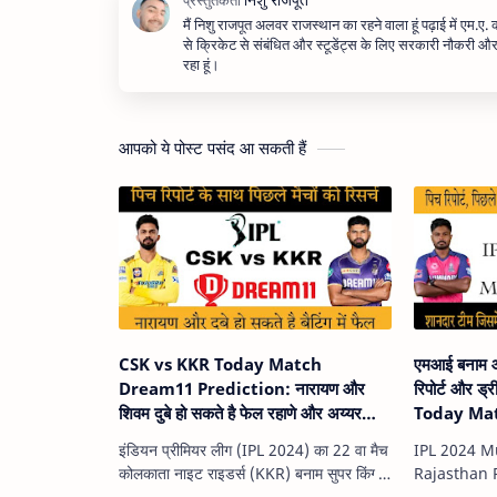
मैं निशु राजपूत अलवर राजस्थान का रहने वाला हूं पढ़ाई में एम.ए.
से क्रिकेट से संबंधित और स्टूडेंट्स के लिए सरकारी नौकरी 
रहा हूं।
आपको ये पोस्ट पसंद आ सकती हैं
CSK vs KKR Today Match
एमआई बनाम 
Dream11 Prediction: नारायण और
रिपोर्ट और ड
शिवम दुबे हो सकते है फेल रहाणे और अय्यर
Today Mat
चमकेंगे
Dream11 
इंडियन प्रीमियर लीग (IPL 2024) का 22 वा मैच
IPL 2024 M
Predictio
कोलकाता नाइट राइडर्स (KKR) बनाम सुपर किंग्स
Rajasthan 
(CSK) के बीच 5 अप्रैल को शाम 7:30 बजे से
आईपीएल का 14व